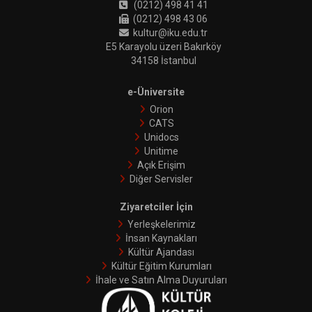
(0212) 498 41 41
(0212) 498 43 06
kultur@iku.edu.tr
E5 Karayolu üzeri Bakırköy
34158 İstanbul
e-Üniversite
Orion
CATS
Unidocs
Unitime
Açık Erişim
Diğer Servisler
Ziyaretciler İçin
Yerleşkelerimiz
İnsan Kaynakları
Kültür Ajandası
Kültür Eğitim Kurumları
İhale ve Satın Alma Duyuruları