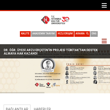
KALİTE
AKADEMİK TAKVİM
HIZLI ERİŞİM
ARAMA
ENG
DR. ÖĞR. ÜYESI ARZU ERÇETIN'IN PROJESI TÜBİTAK'TAN DESTEK
ALMAYA HAK KAZANDI
BAĞLANTILAR
HABERLER