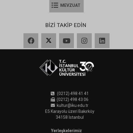
MEVZUAT
BİZİ TAKİP EDİN
Facebook
X
YouTube
Instagram
LinkedIn
(0212) 498 41 41
(0212) 498 43 06
kultur@iku.edu.tr
E5 Karayolu üzeri Bakırköy
34158 İstanbul
Yerleşkelerimiz