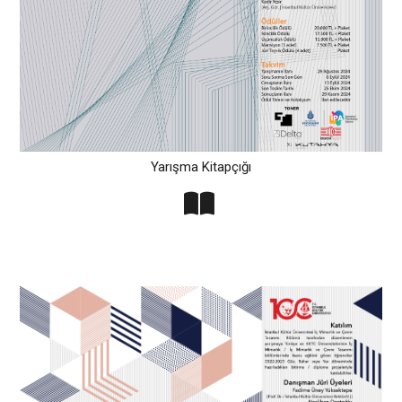
Yarışma Kitapçığı