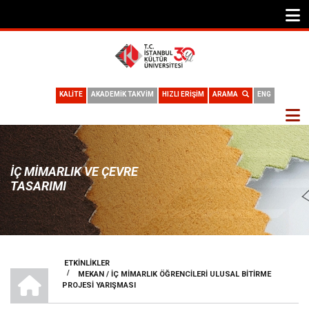
KALİTE
AKADEMİK TAKVİM
HIZLI ERİŞİM
ARAMA
ENG
İÇ MIMARLIK VE ÇEVRE
TASARIMI
ETKINLIKLER
İÇ MIMARLIK VE ÇEVRE TASARIMI
/
MEKAN / İÇ MİMARLIK ÖĞRENCİLERİ ULUSAL BİTİRME
SAYFA
PROJESİ YARIŞMASI
YOLU