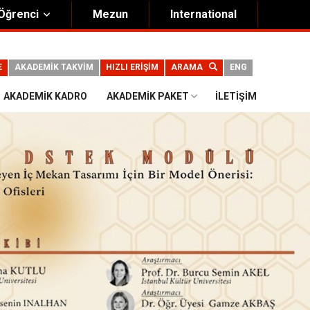
Öğrenci
Mezun
International
E
AKADEMİK TAKVİM
HIZLI ERİŞİM
ARAMA
ENG
AKADEMIK KADRO
AKADEMIK PAKET
İLETIŞIM