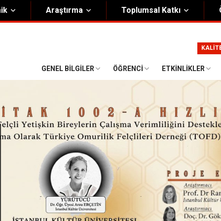
ik
Araştırma
Toplumsal Katkı
m
Kurumsal
KALİT
Onursal Başkan
Görsel Kimlik Rehberi
GENEL BILGILER
ÖĞRENCI
ETKINLIKLER
i Heyet
Kalite Yönetim Sistemi
ük
Stratejik Plan
asyon Şeması
Eğiticinin Eğitimi Programı
Bilgi Güvenliği
Politikalar