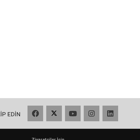
Facebook
X
YouTube
Instagram
LinkedIn
KİP EDİN
Ziyaretciler İçin