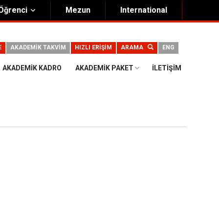
Öğrenci
Mezun
International
E
AKADEMİK TAKVİM
HIZLI ERİŞİM
ARAMA
ENG
AKADEMIK KADRO
AKADEMIK PAKET
İLETIŞIM