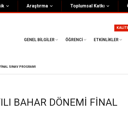
ik
Araştırma
Toplumsal Katkı
m
Kurumsal
KALİT
Onursal Başkan
Görsel Kimlik Rehberi
GENEL BILGILER
ÖĞRENCI
ETKINLIKLER
i Heyet
Kalite Yönetim Sistemi
ük
Stratejik Plan
 FINAL SINAV PROGRAMI
asyon Şeması
Eğiticinin Eğitimi Programı
Bilgi Güvenliği
Politikalar
ILI BAHAR DÖNEMI FINAL