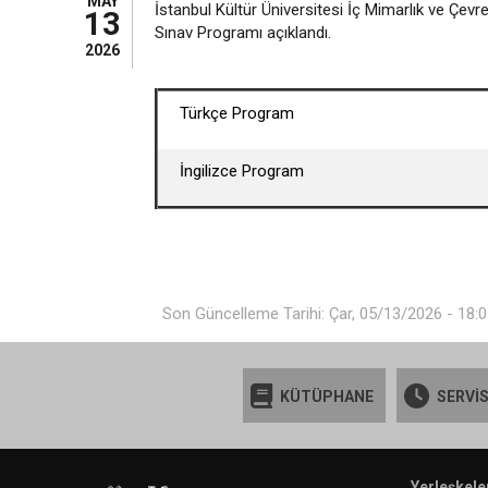
MAY
İstanbul Kültür Üniversitesi İç Mimarlık ve Çe
13
Sınav Programı açıklandı.
2026
Türkçe Program
İngilizce Program
Son Güncelleme Tarihi: Çar, 05/13/2026 - 18:
KÜTÜPHANE
SERVİS
Yerleşkele