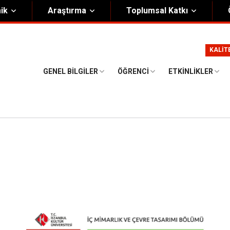
ik
Araştırma
Toplumsal Katkı
m
Kurumsal
KALİT
Onursal Başkan
Görsel Kimlik Rehberi
GENEL BILGILER
ÖĞRENCI
ETKINLIKLER
i Heyet
Kalite Yönetim Sistemi
ük
Stratejik Plan
asyon Şeması
Eğiticinin Eğitimi Programı
Bilgi Güvenliği
Politikalar