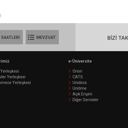
2
BİZİ TA
 SAATLERİ
MEVZUAT
rimiz
e-Üniversite
 Yerleşkesi
Orion
vler Yerleşkesi
CATS
kmece Yerleşkesi
Unidocs
Unitime
Açık Erişim
Diğer Servisler