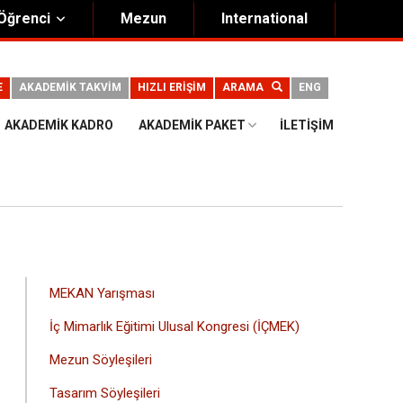
Öğrenci
Mezun
International
E
AKADEMİK TAKVİM
HIZLI ERİŞİM
ARAMA
ENG
AKADEMIK KADRO
AKADEMIK PAKET
İLETIŞIM
ANA
MEKAN Yarışması
GEZINTI
İç Mimarlık Eğitimi Ulusal Kongresi (İÇMEK)
MENÜSÜ
Mezun Söyleşileri
Tasarım Söyleşileri