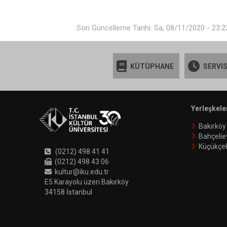
Son Güncelleme Tarihi: Sa, 08/11/2020 - 23:2
KÜTÜPHANE
SERVİS
Yerleşkele
Bakırköy
Bahçelie
Küçükçe
(0212) 498 41 41
(0212) 498 43 06
kultur@iku.edu.tr
E5 Karayolu üzeri Bakırköy
34158 İstanbul