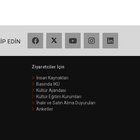
Facebook
X
YouTube
Instagram
LinkedIn
KİP EDİN
Ziyaretciler İçin
İnsan Kaynakları
Basında İKÜ
Kültür Ajandası
Kültür Eğitim Kurumları
İhale ve Satın Alma Duyuruları
Anketler