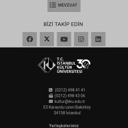
MEVZUAT
BİZİ TAKİP EDİN
Facebook
X
YouTube
Instagram
LinkedIn
(0212) 498 41 41
(0212) 498 43 06
kultur@iku.edu.tr
E5 Karayolu üzeri Bakırköy
34158 İstanbul
Yerleşkelerimiz