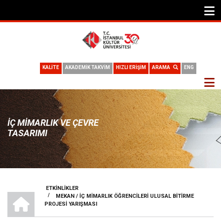
KALİTE
AKADEMİK TAKVİM
HIZLI ERİŞİM
ARAMA
ENG
İÇ MIMARLIK VE ÇEVRE
TASARIMI
ETKINLIKLER
İÇ MIMARLIK VE ÇEVRE TASARIMI
/
MEKAN / İÇ MİMARLIK ÖĞRENCİLERİ ULUSAL BİTİRME
SAYFA
PROJESİ YARIŞMASI
YOLU