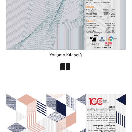
Yarışma Kitapçığı